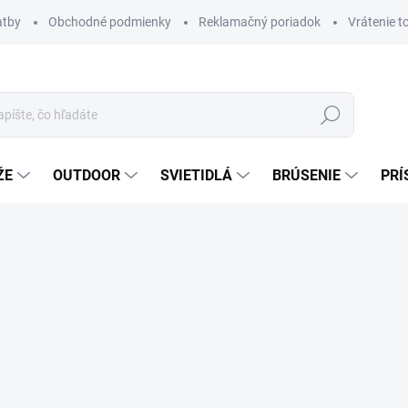
atby
Obchodné podmienky
Reklamačný poriadok
Vrátenie t
Hľadať
ŽE
OUTDOOR
SVIETIDLÁ
BRÚSENIE
PRÍ