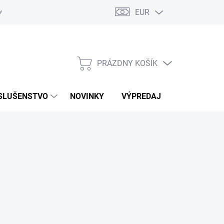
EUR
ovaru
Kontakty
PRÁZDNY KOŠÍK
NÁKUPNÝ
KOŠÍK
SLUŠENSTVO
NOVINKY
VÝPREDAJ
ZNAČKY