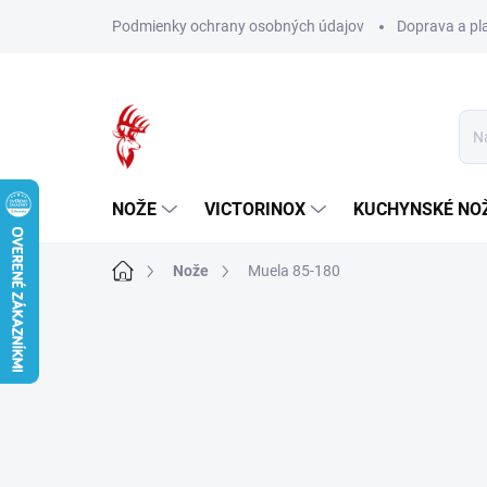
Prejsť
Podmienky ochrany osobných údajov
Doprava a pl
na
obsah
NOŽE
VICTORINOX
KUCHYNSKÉ NO
Domov
Nože
Muela 85-180