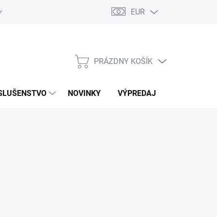
EUR
ovaru
Kontakty
PRÁZDNY KOŠÍK
NÁKUPNÝ
KOŠÍK
SLUŠENSTVO
NOVINKY
VÝPREDAJ
ZNAČKY