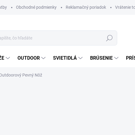
atby
Obchodné podmienky
Reklamačný poriadok
Vrátenie t
Hľadať
ŽE
OUTDOOR
SVIETIDLÁ
BRÚSENIE
PRÍ
- Outdoorový Pevný Nôž