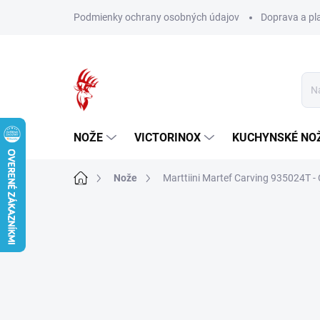
Prejsť
Podmienky ochrany osobných údajov
Doprava a pl
na
obsah
NOŽE
VICTORINOX
KUCHYNSKÉ NO
Domov
Nože
Marttiini Martef Carving 935024T 