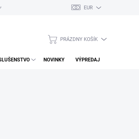
EUR
ovaru
Kontakty
PRÁZDNY KOŠÍK
NÁKUPNÝ
KOŠÍK
SLUŠENSTVO
NOVINKY
VÝPREDAJ
ZNAČKY