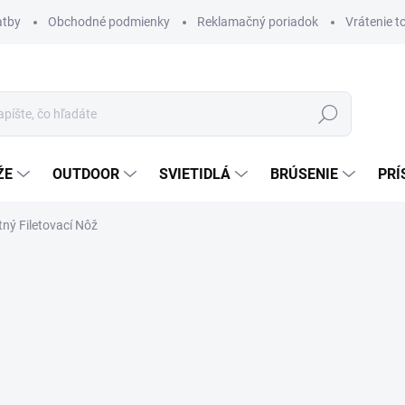
atby
Obchodné podmienky
Reklamačný poriadok
Vrátenie t
Hľadať
ŽE
OUTDOOR
SVIETIDLÁ
BRÚSENIE
PRÍ
tný Filetovací Nôž