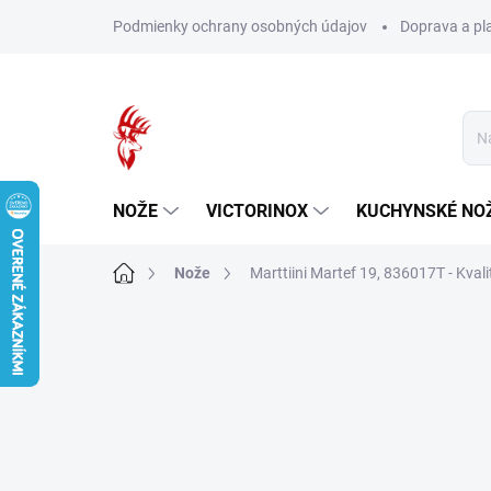
Prejsť
Podmienky ochrany osobných údajov
Doprava a pl
na
obsah
NOŽE
VICTORINOX
KUCHYNSKÉ NO
Domov
Nože
Marttiini Martef 19, 836017T - Kvali