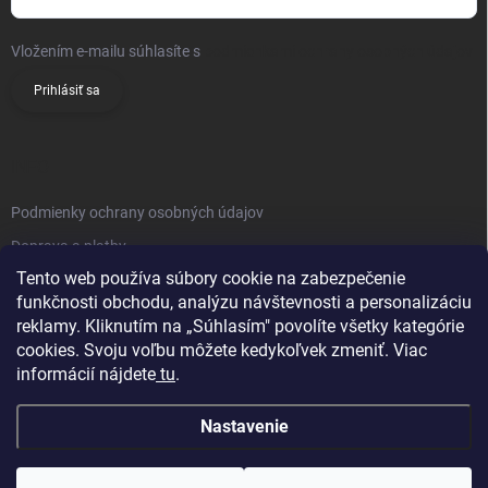
Vložením e-mailu súhlasíte s
podmienkami ochrany osobných údajov
Prihlásiť sa
INFO
Podmienky ochrany osobných údajov
Doprava a platby
Tento web používa súbory cookie na zabezpečenie
Obchodné podmienky
funkčnosti obchodu, analýzu návštevnosti a personalizáciu
Reklamačný poriadok
reklamy. Kliknutím na „Súhlasím" povolíte všetky kategórie
Vrátenie tovaru
cookies. Svoju voľbu môžete kedykoľvek zmeniť. Viac
informácií nájdete
tu
.
Kontakty
Nastavenie