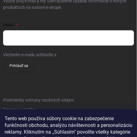
Vložte svoj e-mail a my Vám budeme zasielať informácie o nových
produktoch na našom e-shope.
EMAIL
Vložením e-mailu súhlasíte s
podmienkami ochrany osobných údajov
Prihlásiť sa
INFO
Podmienky ochrany osobných údajov
Doprava a platby
Tento web používa súbory cookie na zabezpečenie
Obchodné podmienky
funkčnosti obchodu, analýzu návštevnosti a personalizáciu
Reklamačný poriadok
reklamy. Kliknutím na „Súhlasím" povolíte všetky kategórie