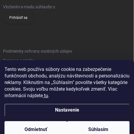
Vložením e-mailu súhlasíte s
podmienkami ochrany osobných údajov
Prihlásiť sa
INFO
Podmienky ochrany osobných údajov
Doprava a platby
Tento web používa súbory cookie na zabezpečenie
Obchodné podmienky
funkčnosti obchodu, analýzu návštevnosti a personalizáciu
Reklamačný poriadok
reklamy. Kliknutím na „Súhlasím" povolíte všetky kategórie
Vrátenie tovaru
cookies. Svoju voľbu môžete kedykoľvek zmeniť. Viac
informácií nájdete
tu
.
Kontakty
Nastavenie
Odmietnuť
Súhlasím
Copyright 2026
Knifestore
. Všetky práva vyhradené.
Upraviť nastavenie
cookies