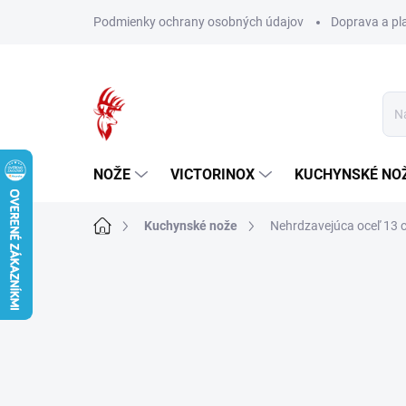
Prejsť
Podmienky ochrany osobných údajov
Doprava a pl
na
obsah
NOŽE
VICTORINOX
KUCHYNSKÉ NO
Domov
Kuchynské nože
Nehrdzavejúca oceľ 13 