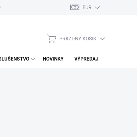
EUR
ovaru
Kontakty
PRÁZDNY KOŠÍK
NÁKUPNÝ
KOŠÍK
SLUŠENSTVO
NOVINKY
VÝPREDAJ
ZNAČKY