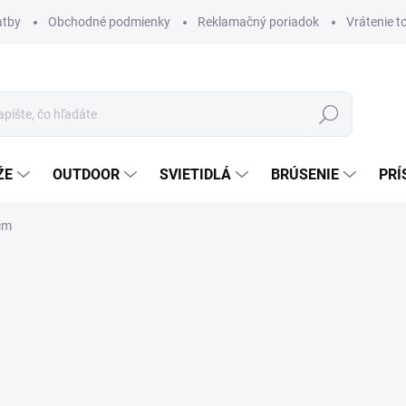
atby
Obchodné podmienky
Reklamačný poriadok
Vrátenie t
Hľadať
ŽE
OUTDOOR
SVIETIDLÁ
BRÚSENIE
PRÍ
cm