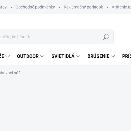
atby
Obchodné podmienky
Reklamačný poriadok
Vrátenie t
Hľadať
ŽE
OUTDOOR
SVIETIDLÁ
BRÚSENIE
PRÍ
ahovací nôž