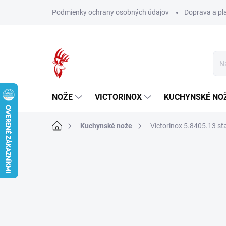
Prejsť
Podmienky ochrany osobných údajov
Doprava a pl
na
obsah
NOŽE
VICTORINOX
KUCHYNSKÉ NO
Domov
Kuchynské nože
Victorinox 5.8405.13 sť