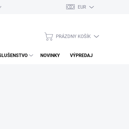
EUR
ovaru
Kontakty
PRÁZDNY KOŠÍK
NÁKUPNÝ
KOŠÍK
SLUŠENSTVO
NOVINKY
VÝPREDAJ
ZNAČKY