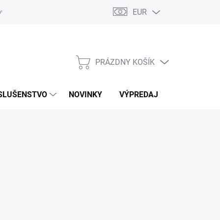
EUR
ovaru
Kontakty
PRÁZDNY KOŠÍK
NÁKUPNÝ
KOŠÍK
SLUŠENSTVO
NOVINKY
VÝPREDAJ
ZNAČKY