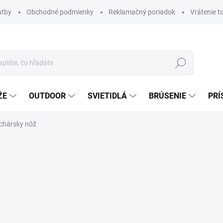
atby
Obchodné podmienky
Reklamačný poriadok
Vrátenie t
Hľadať
ŽE
OUTDOOR
SVIETIDLÁ
BRÚSENIE
PRÍ
uchársky nôž