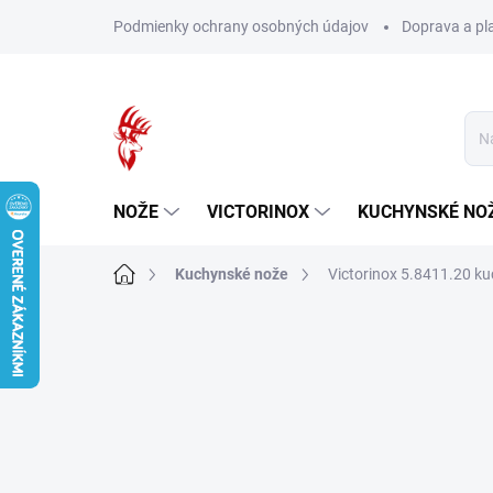
Prejsť
Podmienky ochrany osobných údajov
Doprava a pl
na
obsah
NOŽE
VICTORINOX
KUCHYNSKÉ NO
Domov
Kuchynské nože
Victorinox 5.8411.20 k