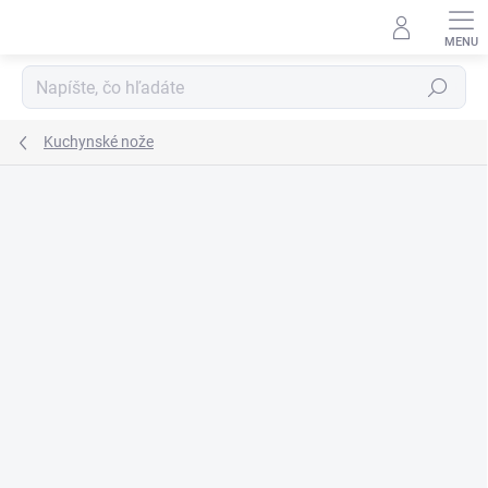
Prejsť
na
obsah
Hľadať
Kuchynské nože