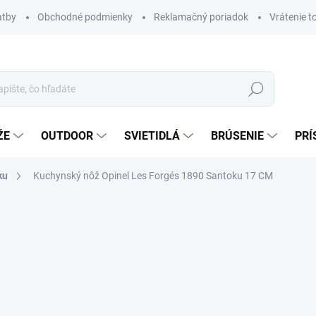
atby
Obchodné podmienky
Reklamačný poriadok
Vrátenie t
Hľadať
ŽE
OUTDOOR
SVIETIDLÁ
BRÚSENIE
PRÍ
ku
Kuchynský nôž Opinel Les Forgés 1890 Santoku 17 CM