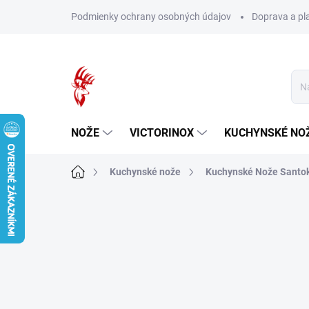
Prejsť
Podmienky ochrany osobných údajov
Doprava a pl
na
obsah
NOŽE
VICTORINOX
KUCHYNSKÉ NO
Domov
Kuchynské nože
Kuchynské Nože Santo