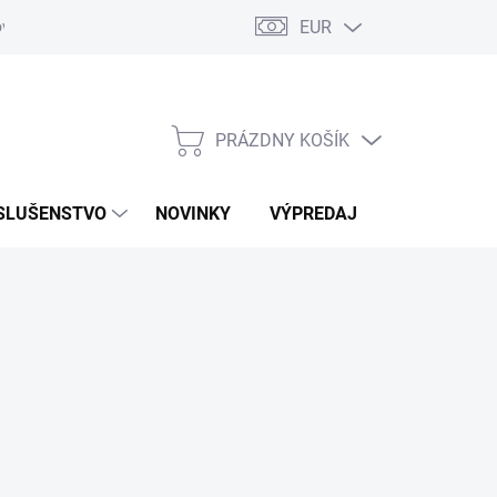
EUR
ovaru
Kontakty
PRÁZDNY KOŠÍK
NÁKUPNÝ
KOŠÍK
SLUŠENSTVO
NOVINKY
VÝPREDAJ
ZNAČKY