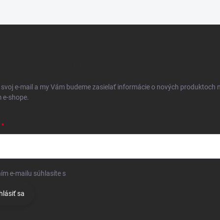
BERAŤ NEWSLETTER
 svoj e-mail a my Vám budeme zasielať informácie o nových produktoch 
 e-shope.
ím e-mailu súhlasíte s
podmienkami ochrany osobných údajov
hlásiť sa