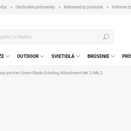
atby
Obchodné podmienky
Reklamačný poriadok
Vrátenie t
Hľadať
ŽE
OUTDOOR
SVIETIDLÁ
BRÚSENIE
PRÍ
sy pre Ken Onion Blade Grinding Attachment Mk.1/Mk.2