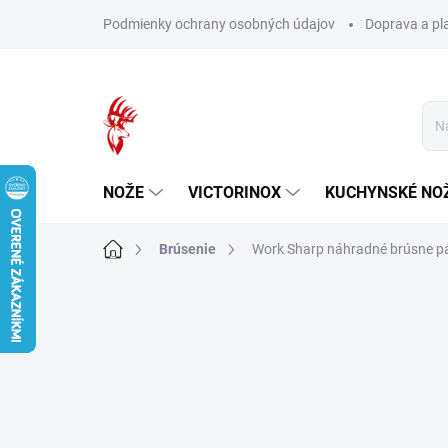
Prejsť
Podmienky ochrany osobných údajov
Doprava a pl
na
obsah
NOŽE
VICTORINOX
KUCHYNSKÉ NO
Domov
Brúsenie
Work Sharp náhradné brúsne pá