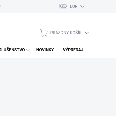
EUR
ovaru
Kontakty
PRÁZDNY KOŠÍK
NÁKUPNÝ
KOŠÍK
SLUŠENSTVO
NOVINKY
VÝPREDAJ
ZNAČKY