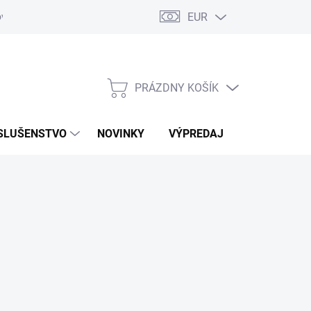
EUR
ovaru
Kontakty
PRÁZDNY KOŠÍK
NÁKUPNÝ
KOŠÍK
SLUŠENSTVO
NOVINKY
VÝPREDAJ
ZNAČKY