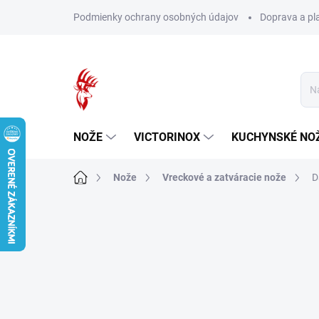
Prejsť
Podmienky ochrany osobných údajov
Doprava a pl
na
obsah
NOŽE
VICTORINOX
KUCHYNSKÉ NO
Domov
Nože
Vreckové a zatváracie nože
D