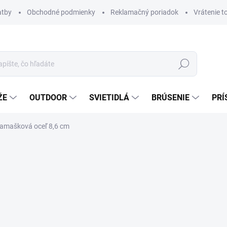
atby
Obchodné podmienky
Reklamačný poriadok
Vrátenie t
Hľadať
ŽE
OUTDOOR
SVIETIDLÁ
BRÚSENIE
PRÍ
amašková oceľ 8,6 cm