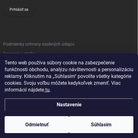
Prihlásiť sa
INFO
Podmienky ochrany osobných údajov
Doprava a platby
Tento web používa súbory cookie na zabezpečenie
Obchodné podmienky
funkčnosti obchodu, analýzu návštevnosti a personalizáciu
Reklamačný poriadok
reklamy. Kliknutím na „Súhlasím" povolíte všetky kategórie
Vrátenie tovaru
cookies. Svoju voľbu môžete kedykoľvek zmeniť. Viac
informácií nájdete
tu
.
Kontakty
Nastavenie
Odmietnuť
Súhlasím
Copyright 2026
Knifestore
. Všetky práva vyhradené.
Upraviť nastavenie
cookies