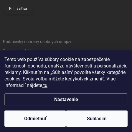
Prihlásiť sa
INFO
Podmienky ochrany osobných údajov
Doprava a platby
Tento web používa súbory cookie na zabezpečenie
Obchodné podmienky
funkčnosti obchodu, analýzu návštevnosti a personalizáciu
Reklamačný poriadok
reklamy. Kliknutím na „Súhlasím" povolíte všetky kategórie
Vrátenie tovaru
cookies. Svoju voľbu môžete kedykoľvek zmeniť. Viac
informácií nájdete
tu
.
Kontakty
Nastavenie
Odmietnuť
Súhlasím
Copyright 2026
Knifestore
. Všetky práva vyhradené.
Upraviť nastavenie
cookies