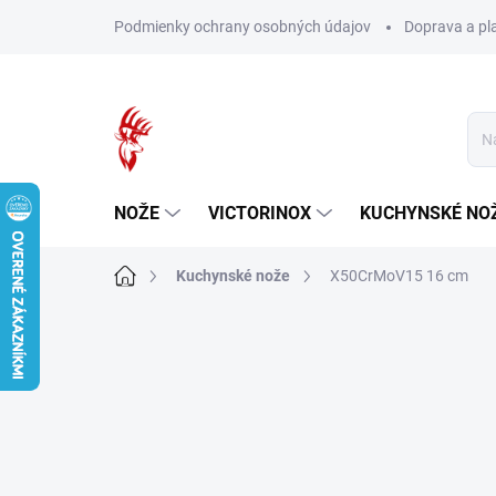
Prejsť
Podmienky ochrany osobných údajov
Doprava a pl
na
obsah
NOŽE
VICTORINOX
KUCHYNSKÉ NO
Domov
Kuchynské nože
X50CrMoV15 16 cm