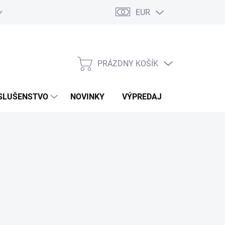
EUR
ovaru
Kontakty
PRÁZDNY KOŠÍK
NÁKUPNÝ
KOŠÍK
SLUŠENSTVO
NOVINKY
VÝPREDAJ
ZNAČKY