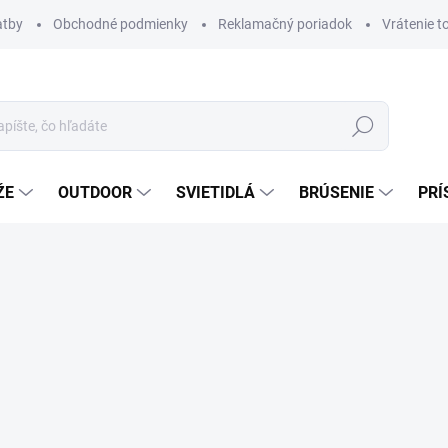
atby
Obchodné podmienky
Reklamačný poriadok
Vrátenie t
Hľadať
ŽE
OUTDOOR
SVIETIDLÁ
BRÚSENIE
PRÍ