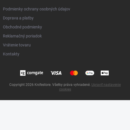
Podmienky ochrany osobných údajov
Doprava a platby
Obchodné podmienky
Reklamačný poriadok
Vrátenie tovaru
Kontakty
Copyright 2026
Knifestore
. Všetky práva vyhradené.
Upraviť nastavenie
cookies