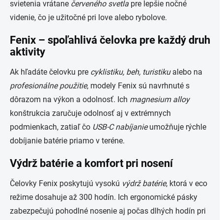
svietenia vrátane
červeného svetla
pre lepšie nočné
videnie, čo je užitočné pri love alebo rybolove​.
Fenix – spoľahlivá čelovka pre každý druh
aktivity
Ak hľadáte čelovku pre
cyklistiku, beh, turistiku
alebo na
profesionálne použitie
, modely Fenix sú navrhnuté s
dôrazom na výkon a odolnosť. Ich
magnesium alloy
konštrukcia zaručuje odolnosť aj v extrémnych
podmienkach, zatiaľ čo
USB-C nabíjanie
umožňuje rýchle
dobíjanie batérie priamo v teréne​.
Výdrž batérie a komfort pri nosení
Čelovky Fenix poskytujú vysokú
výdrž batérie
, ktorá v eco
režime dosahuje až 300 hodín. Ich ergonomické pásky
zabezpečujú pohodlné nosenie aj počas dlhých hodín pri