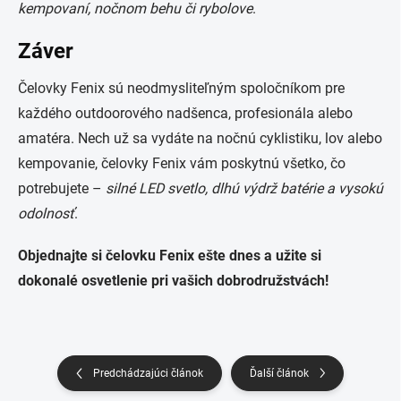
kempovaní, nočnom behu či rybolove
​.
Záver
Čelovky Fenix sú neodmysliteľným spoločníkom pre
každého outdoorového nadšenca, profesionála alebo
amatéra. Nech už sa vydáte na nočnú cyklistiku, lov alebo
kempovanie, čelovky Fenix vám poskytnú všetko, čo
potrebujete –
silné LED svetlo, dlhú výdrž batérie a vysokú
odolnosť
.
Objednajte si čelovku Fenix ešte dnes a užite si
dokonalé osvetlenie pri vašich dobrodružstvách!
Predchádzajúci článok
Ďalší článok