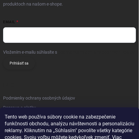
produktoch na našom e-shope.
EMAIL
Vložením e-mailu súhlasíte s
podmienkami ochrany osobných údajov
Prihlásiť sa
INFO
Podmienky ochrany osobných údajov
Doprava a platby
Tento web používa súbory cookie na zabezpečenie
Obchodné podmienky
funkčnosti obchodu, analýzu návštevnosti a personalizáciu
Reklamačný poriadok
reklamy. Kliknutím na „Súhlasím" povolíte všetky kategórie
Vrátenie tovaru
cookies. Svoju voľbu môžete kedykoľvek zmeniť. Viac