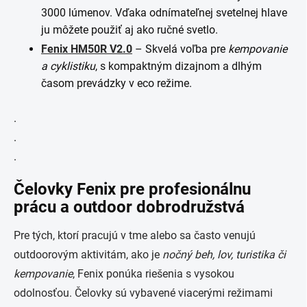
3000 lúmenov. Vďaka odnímateľnej svetelnej hlave
ju môžete použiť aj ako ručné svetlo​.
Fenix HM50R V2.0
– Skvelá voľba pre
kempovanie
a cyklistiku
, s kompaktným dizajnom a dlhým
časom prevádzky v eco režime​.
.
.
.
Čelovky Fenix pre profesionálnu
prácu a outdoor dobrodružstvá
Pre tých, ktorí pracujú v tme alebo sa často venujú
outdoorovým aktivitám, ako je
nočný beh, lov, turistika či
kempovanie
, Fenix ponúka riešenia s vysokou
odolnosťou. Čelovky sú vybavené viacerými režimami