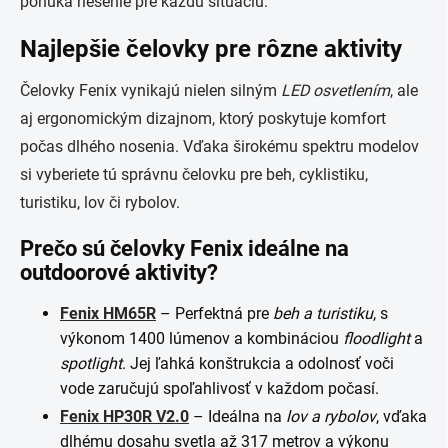
ponúka riešenie pre každú situáciu.
Najlepšie čelovky pre rôzne aktivity
Čelovky Fenix vynikajú nielen silným
LED osvetlením
, ale
aj ergonomickým dizajnom, ktorý poskytuje komfort
počas dlhého nosenia. Vďaka širokému spektru modelov
si vyberiete tú správnu čelovku pre beh, cyklistiku,
turistiku, lov či rybolov.
Prečo sú čelovky Fenix ideálne na
outdoorové aktivity?
Fenix HM65R
– Perfektná pre
beh a turistiku
, s
výkonom 1400 lúmenov a kombináciou
floodlight
a
spotlight
. Jej ľahká konštrukcia a odolnosť voči
vode zaručujú spoľahlivosť v každom počasí​.
Fenix HP30R V2.0
– Ideálna na
lov a rybolov
, vďaka
dlhému dosahu svetla až 317 metrov a výkonu