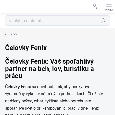
Prejsť
na
obsah
Hľadať
Blog
Čelovky Fenix
Čelovky Fenix: Váš spoľahlivý
partner na beh, lov, turistiku a
prácu
Čelovky Fenix
sú navrhnuté tak, aby poskytovali
výnimočný výkon v náročných podmienkach. Či už ste
nadšený bežec, rybár, cyklista alebo potrebujete
spoľahlivé svetlo pri kempovaní či práci v tme, Fenix