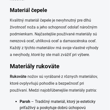
Materiál čepele
Kvalitný materiál čepele je nevyhnutný pre dlhú
životnosť noža a jeho schopnosť odolať náročným
podmienkam. Najčastejšie používané materiály sú
nerezová oceľ, uhlíková oceľ a damascénska oceľ.
Každý z týchto materiálov má svoje vlastné výhody
a nevýhody, ktoré by ste mali zvážiť pri výbere.
Materiály rukoväte
Rukoväte
nožov sú vyrábané z rôznych materiálov,
ktoré ovplyvňujú pohodlie a bezpečnosť pri
používaní. Medzi najobľúbenejšie materiály patria:
Paroh
– Tradičný materiál, ktorý je esteticky
príťažlivý a poskytuje dobrú úchopovú