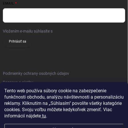
EMAIL
Vložením e-mailu súhlasíte s
podmienkami ochrany osobných údajov
Prihlásiť sa
INFO
Podmienky ochrany osobných údajov
Doprava a platby
Tento web používa súbory cookie na zabezpečenie
Obchodné podmienky
funkčnosti obchodu, analýzu návštevnosti a personalizáciu
Reklamačný poriadok
reklamy. Kliknutím na „Súhlasím" povolíte všetky kategórie
Vrátenie tovaru
cookies. Svoju voľbu môžete kedykoľvek zmeniť. Viac
informácií nájdete
tu
.
Kontakty