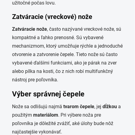
užitočné počas lovu.
Zatváracie (vreckové) nože
Zatváracie nože
, často nazývané vreckové nože, sú
kompaktné a ľahko prenosné. Sú vybavené
mechanizmom, ktorý umožňuje rýchle a jednoduché
otvorenie a zatvorenie čepele. Tieto nože sú často
vybavené ďalšími funkciami, ako je párak na zver
alebo pílka na kosti, čo z nich robí multifunkčný
nástroj pre poľovníka.
Výber správnej čepele
Nože sa odlišujú najmä
tvarom čepele
, jej
dĺžkou
a
použitým
materiálom
. Pri výbere noža pre
poľovníka je dôležité zvážiť, aké úlohy bude nôž
najčastejšie vykonávať.