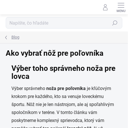
Prejsť
na
obsah
Hľadať
Blog
Ako vybrať nôž pre poľovníka
Výber toho správneho
noža pre
lovca
Výber správneho
noža pre poľovníka
je kľúčovým
krokom pre každého, kto sa venuje loveckému
športu. Nôž nie je len nástrojom, ale aj spoľahlivým
spoločníkom v teréne. V tomto článku vám
poskytneme komplexný sprievodca, ktorý vám