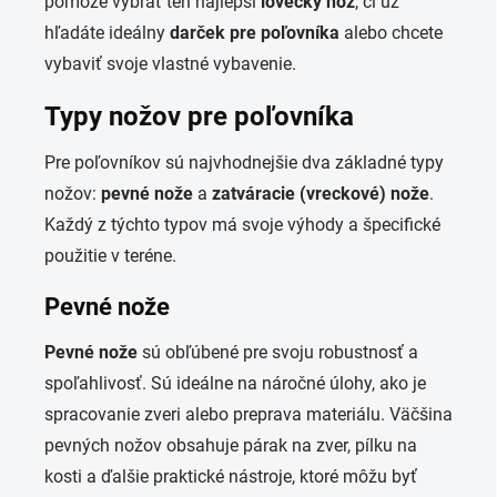
pomôže vybrať ten najlepší
lovecký nôž
, či už
hľadáte ideálny
darček pre poľovníka
alebo chcete
vybaviť svoje vlastné vybavenie.
Typy nožov pre poľovníka
Pre poľovníkov sú najvhodnejšie dva základné typy
nožov:
pevné nože
a
zatváracie (vreckové) nože
.
Každý z týchto typov má svoje výhody a špecifické
použitie v teréne.
Pevné nože
Pevné nože
sú obľúbené pre svoju robustnosť a
spoľahlivosť. Sú ideálne na náročné úlohy, ako je
spracovanie zveri alebo preprava materiálu. Väčšina
pevných nožov obsahuje párak na zver, pílku na
kosti a ďalšie praktické nástroje, ktoré môžu byť