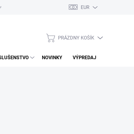
EUR
ovaru
Kontakty
PRÁZDNY KOŠÍK
NÁKUPNÝ
KOŠÍK
SLUŠENSTVO
NOVINKY
VÝPREDAJ
ZNAČKY