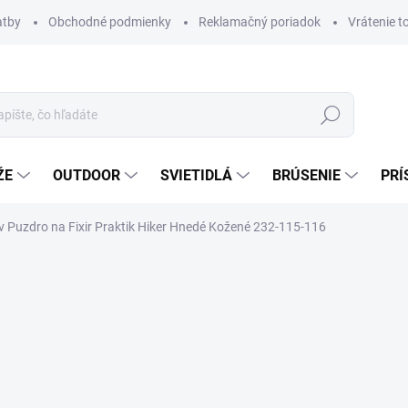
atby
Obchodné podmienky
Reklamačný poriadok
Vrátenie t
Hľadať
ŽE
OUTDOOR
SVIETIDLÁ
BRÚSENIE
PRÍ
v Puzdro na Fixir Praktik Hiker Hnedé Kožené 232-115-116