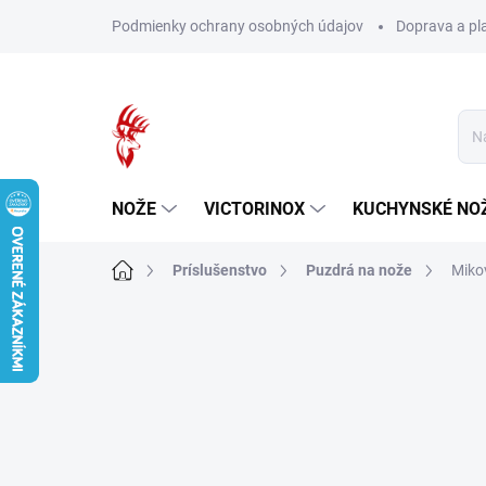
Prejsť
Podmienky ochrany osobných údajov
Doprava a pl
na
obsah
NOŽE
VICTORINOX
KUCHYNSKÉ NO
Domov
Príslušenstvo
Puzdrá na nože
Miko