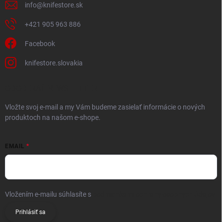
info
@
knifestore.sk
+421 905 963 886
Facebook
knifestore.slovakia
ODOBERAŤ NEWSLETTER
Vložte svoj e-mail a my Vám budeme zasielať informácie o nových
produktoch na našom e-shope.
EMAIL
Vložením e-mailu súhlasíte s
podmienkami ochrany osobných údajov
Prihlásiť sa