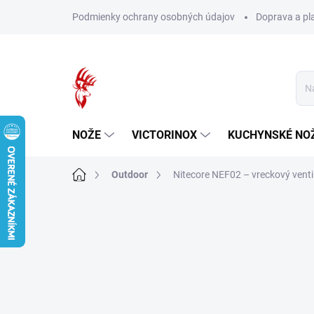
Prejsť
Podmienky ochrany osobných údajov
Doprava a pl
na
obsah
NOŽE
VICTORINOX
KUCHYNSKÉ NO
Domov
Outdoor
Nitecore NEF02 – vreckový venti