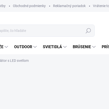
atby
Obchodné podmienky
Reklamačný poriadok
Vrátenie t
Hľadať
ŽE
OUTDOOR
SVIETIDLÁ
BRÚSENIE
PRÍ
látor s LED svetlom