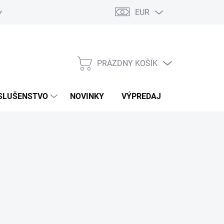
EUR
ovaru
Kontakty
PRÁZDNY KOŠÍK
NÁKUPNÝ
KOŠÍK
SLUŠENSTVO
NOVINKY
VÝPREDAJ
ZNAČKY