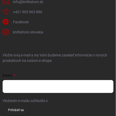
info
@
knifestore.sk
+421 905 963 886
Facebook
knifestore.slovakia
ODOBERAŤ NEWSLETTER
Vložte svoj e-mail a my Vám budeme zasielať informácie o nových
produktoch na našom e-shope.
EMAIL
Vložením e-mailu súhlasíte s
podmienkami ochrany osobných údajov
Prihlásiť sa