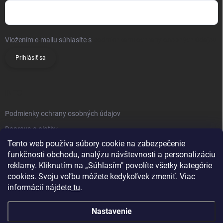
Vložením e-mailu súhlasíte s
podmienkami ochrany osobných údajov
Prihlásiť sa
INFO
Podmienky ochrany osobných údajov
Doprava a platby
Tento web používa súbory cookie na zabezpečenie
Obchodné podmienky
funkčnosti obchodu, analýzu návštevnosti a personalizáciu
Reklamačný poriadok
reklamy. Kliknutím na „Súhlasím" povolíte všetky kategórie
Vrátenie tovaru
cookies. Svoju voľbu môžete kedykoľvek zmeniť. Viac
informácií nájdete
tu
.
Kontakty
Nastavenie