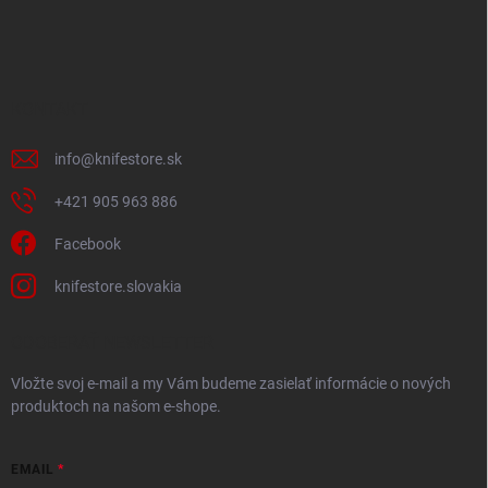
á
p
ä
t
i
KONTAKT
e
info
@
knifestore.sk
+421 905 963 886
Facebook
knifestore.slovakia
ODOBERAŤ NEWSLETTER
Vložte svoj e-mail a my Vám budeme zasielať informácie o nových
produktoch na našom e-shope.
EMAIL