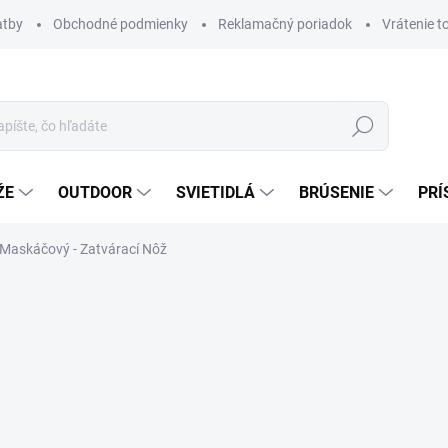
atby
Obchodné podmienky
Reklamačný poriadok
Vrátenie t
Hľadať
ŽE
OUTDOOR
SVIETIDLÁ
BRÚSENIE
PRÍ
Maskáčový - Zatvárací Nôž