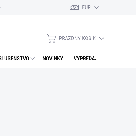
EUR
ovaru
Kontakty
PRÁZDNY KOŠÍK
NÁKUPNÝ
KOŠÍK
SLUŠENSTVO
NOVINKY
VÝPREDAJ
ZNAČKY