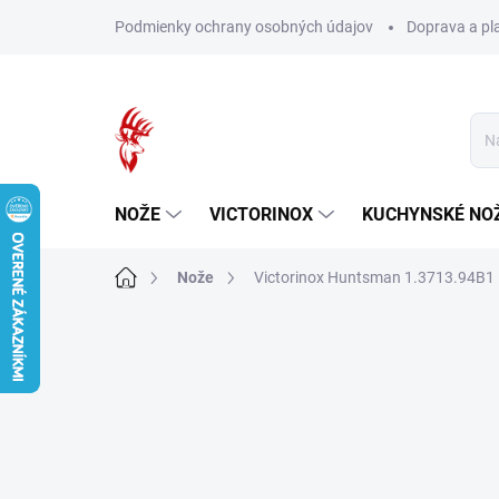
Prejsť
Podmienky ochrany osobných údajov
Doprava a pl
na
obsah
NOŽE
VICTORINOX
KUCHYNSKÉ NO
Domov
Nože
Victorinox Huntsman 1.3713.94B1 