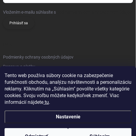
Vložením e-mailu súhlasíte s
podmienkami ochrany osobných údajov
Prihlásiť sa
INFO
Podmienky ochrany osobných údajov
Doprava a platby
Tento web používa súbory cookie na zabezpečenie
Obchodné podmienky
funkčnosti obchodu, analýzu návštevnosti a personalizáciu
Reklamačný poriadok
reklamy. Kliknutím na „Súhlasím" povolíte všetky kategórie
Vrátenie tovaru
cookies. Svoju voľbu môžete kedykoľvek zmeniť. Viac
informácií nájdete
tu
.
Kontakty
Nastavenie