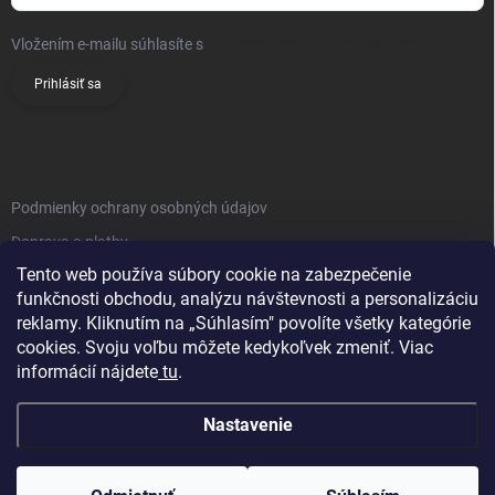
Vložením e-mailu súhlasíte s
podmienkami ochrany osobných údajov
Prihlásiť sa
INFO
Podmienky ochrany osobných údajov
Doprava a platby
Tento web používa súbory cookie na zabezpečenie
Obchodné podmienky
funkčnosti obchodu, analýzu návštevnosti a personalizáciu
Reklamačný poriadok
reklamy. Kliknutím na „Súhlasím" povolíte všetky kategórie
Vrátenie tovaru
cookies. Svoju voľbu môžete kedykoľvek zmeniť. Viac
informácií nájdete
tu
.
Kontakty
Nastavenie