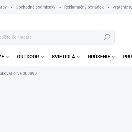
atby
Obchodné podmienky
Reklamačný poriadok
Vrátenie t
Hľadať
ŽE
OUTDOOR
SVIETIDLÁ
BRÚSENIE
PRÍ
rukoväť oliva 000899