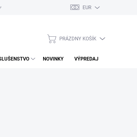
EUR
ovaru
Kontakty
PRÁZDNY KOŠÍK
NÁKUPNÝ
KOŠÍK
SLUŠENSTVO
NOVINKY
VÝPREDAJ
ZNAČKY