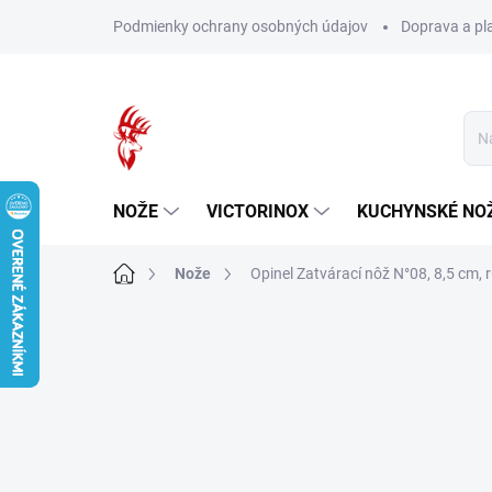
Prejsť
Podmienky ochrany osobných údajov
Doprava a pl
na
obsah
NOŽE
VICTORINOX
KUCHYNSKÉ NO
Domov
Nože
Opinel Zatvárací nôž N°08, 8,5 cm, 