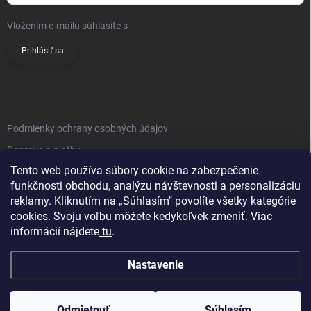
Vložením e-mailu súhlasíte s
podmienkami ochrany osobných údajov
Prihlásiť sa
INFO
Podmienky ochrany osobných údajov
Doprava a platby
Tento web používa súbory cookie na zabezpečenie
Obchodné podmienky
funkčnosti obchodu, analýzu návštevnosti a personalizáciu
Reklamačný poriadok
reklamy. Kliknutím na „Súhlasím" povolíte všetky kategórie
Vrátenie tovaru
cookies. Svoju voľbu môžete kedykoľvek zmeniť. Viac
informácií nájdete
tu
.
Kontakty
Nastavenie
Odmietnuť
Súhlasím
Copyright 2026
Knifestore
. Všetky práva vyhradené.
Upraviť nastavenie