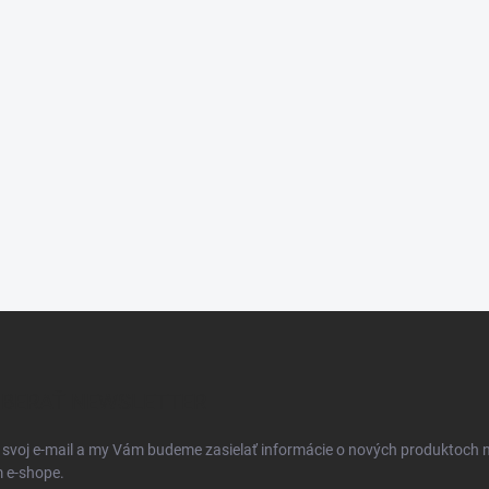
BERAŤ NEWSLETTER
 svoj e-mail a my Vám budeme zasielať informácie o nových produktoch 
 e-shope.