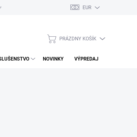
EUR
ovaru
Kontakty
PRÁZDNY KOŠÍK
NÁKUPNÝ
KOŠÍK
SLUŠENSTVO
NOVINKY
VÝPREDAJ
ZNAČKY