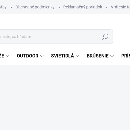
atby
Obchodné podmienky
Reklamačný poriadok
Vrátenie t
Hľadať
ŽE
OUTDOOR
SVIETIDLÁ
BRÚSENIE
PRÍ