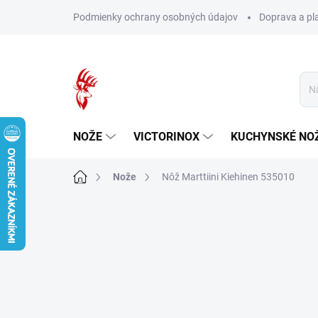
Prejsť
Podmienky ochrany osobných údajov
Doprava a pl
na
obsah
NOŽE
VICTORINOX
KUCHYNSKÉ NO
Domov
Nože
Nôž Marttiini Kiehinen 535010