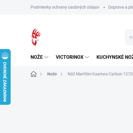
Prejsť
Podmienky ochrany osobných údajov
Doprava a pl
na
obsah
NOŽE
VICTORINOX
KUCHYNSKÉ NO
Domov
Nože
Nôž Marttiini Kaamos Carbon 127