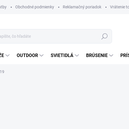
atby
Obchodné podmienky
Reklamačný poriadok
Vrátenie t
Hľadať
ŽE
OUTDOOR
SVIETIDLÁ
BRÚSENIE
PRÍ
019