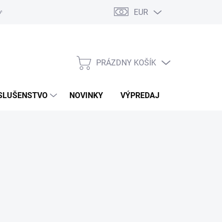
EUR
ovaru
Kontakty
PRÁZDNY KOŠÍK
NÁKUPNÝ
KOŠÍK
SLUŠENSTVO
NOVINKY
VÝPREDAJ
ZNAČKY