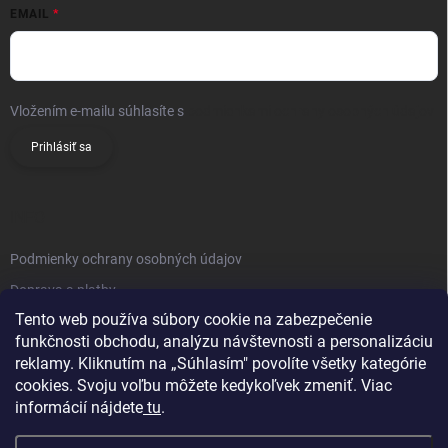
EMAIL
Vložením e-mailu súhlasíte s
podmienkami ochrany osobných údajov
Prihlásiť sa
INFO
Podmienky ochrany osobných údajov
Doprava a platby
Tento web používa súbory cookie na zabezpečenie
Obchodné podmienky
funkčnosti obchodu, analýzu návštevnosti a personalizáciu
Reklamačný poriadok
reklamy. Kliknutím na „Súhlasím" povolíte všetky kategórie
Vrátenie tovaru
cookies. Svoju voľbu môžete kedykoľvek zmeniť. Viac
informácií nájdete
tu
.
Kontakty