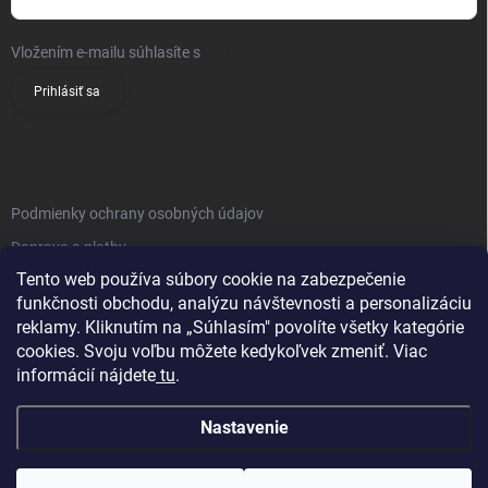
Vložením e-mailu súhlasíte s
podmienkami ochrany osobných údajov
Prihlásiť sa
INFO
Podmienky ochrany osobných údajov
Doprava a platby
Tento web používa súbory cookie na zabezpečenie
Obchodné podmienky
funkčnosti obchodu, analýzu návštevnosti a personalizáciu
Reklamačný poriadok
reklamy. Kliknutím na „Súhlasím" povolíte všetky kategórie
Vrátenie tovaru
cookies. Svoju voľbu môžete kedykoľvek zmeniť. Viac
informácií nájdete
tu
.
Kontakty
Nastavenie