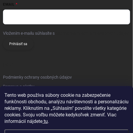
EMAIL
Vložením e-mailu súhlasíte s
podmienkami ochrany osobných údajov
Prihlásiť sa
INFO
Podmienky ochrany osobných údajov
Doprava a platby
Tento web používa súbory cookie na zabezpečenie
Obchodné podmienky
funkčnosti obchodu, analýzu návštevnosti a personalizáciu
Reklamačný poriadok
reklamy. Kliknutím na „Súhlasím" povolíte všetky kategórie
Vrátenie tovaru
cookies. Svoju voľbu môžete kedykoľvek zmeniť. Viac
informácií nájdete
tu
.
Kontakty