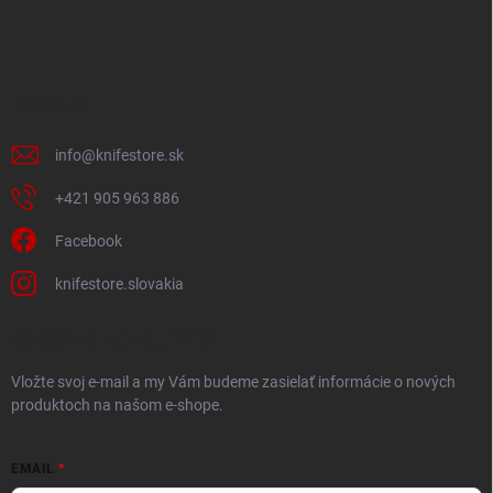
á
p
ä
t
i
KONTAKT
e
info
@
knifestore.sk
+421 905 963 886
Facebook
knifestore.slovakia
ODOBERAŤ NEWSLETTER
Vložte svoj e-mail a my Vám budeme zasielať informácie o nových
produktoch na našom e-shope.
EMAIL