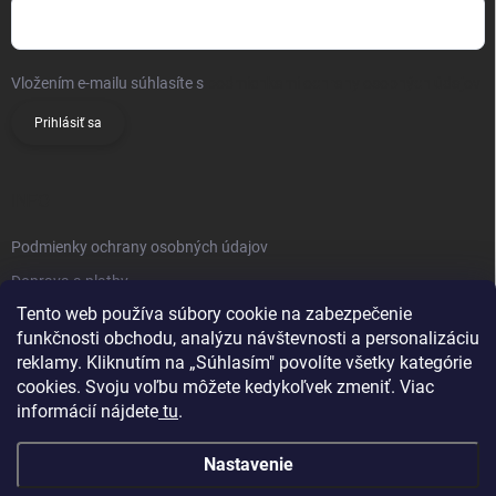
Vložením e-mailu súhlasíte s
podmienkami ochrany osobných údajov
Prihlásiť sa
INFO
Podmienky ochrany osobných údajov
Doprava a platby
Tento web používa súbory cookie na zabezpečenie
Obchodné podmienky
funkčnosti obchodu, analýzu návštevnosti a personalizáciu
Reklamačný poriadok
reklamy. Kliknutím na „Súhlasím" povolíte všetky kategórie
Vrátenie tovaru
cookies. Svoju voľbu môžete kedykoľvek zmeniť. Viac
informácií nájdete
tu
.
Kontakty
Nastavenie