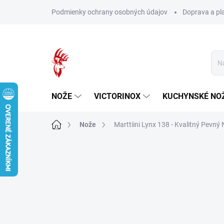
Prejsť
Podmienky ochrany osobných údajov
Doprava a pl
na
obsah
NOŽE
VICTORINOX
KUCHYNSKÉ NO
Domov
Nože
Marttiini Lynx 138 - Kvalitný Pevný