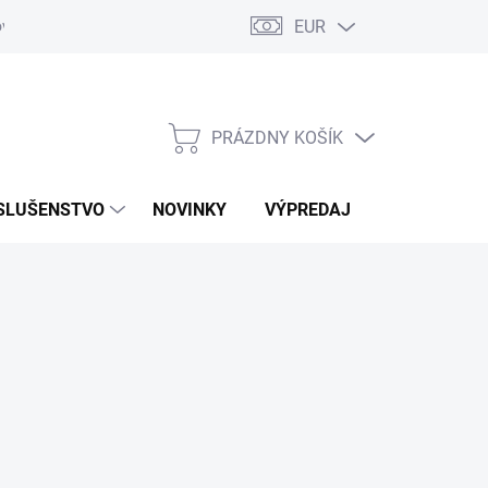
EUR
ovaru
Kontakty
PRÁZDNY KOŠÍK
NÁKUPNÝ
KOŠÍK
SLUŠENSTVO
NOVINKY
VÝPREDAJ
ZNAČKY