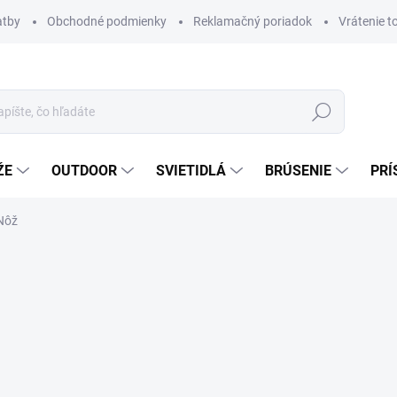
atby
Obchodné podmienky
Reklamačný poriadok
Vrátenie t
Hľadať
ŽE
OUTDOOR
SVIETIDLÁ
BRÚSENIE
PRÍ
 Nôž