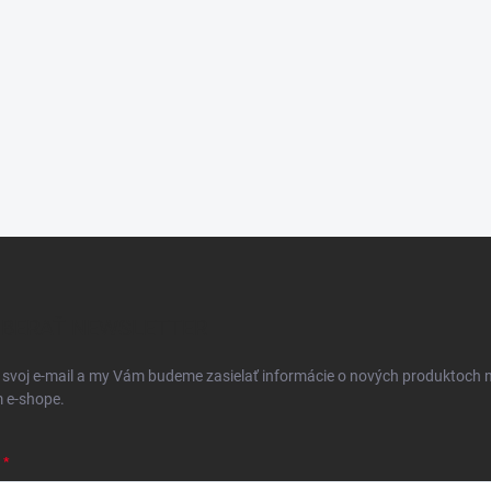
BERAŤ NEWSLETTER
 svoj e-mail a my Vám budeme zasielať informácie o nových produktoch 
 e-shope.