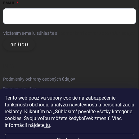
EMAIL
Vložením e-mailu súhlasíte s
podmienkami ochrany osobných údajov
Prihlásiť sa
INFO
Podmienky ochrany osobných údajov
Doprava a platby
Tento web používa súbory cookie na zabezpečenie
Obchodné podmienky
funkčnosti obchodu, analýzu návštevnosti a personalizáciu
Reklamačný poriadok
reklamy. Kliknutím na „Súhlasím" povolíte všetky kategórie
Vrátenie tovaru
cookies. Svoju voľbu môžete kedykoľvek zmeniť. Viac
informácií nájdete
tu
.
Kontakty