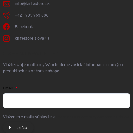
info
@
knifestore.sk
+421 905 963 886
Facebook
knifestore.slovakia
ODOBERAŤ NEWSLETTER
Vložte svoj e-mail a my Vám budeme zasielať informácie o nových
produktoch na našom e-shope.
EMAIL
Vložením e-mailu súhlasíte s
podmienkami ochrany osobných údajov
Prihlásiť sa