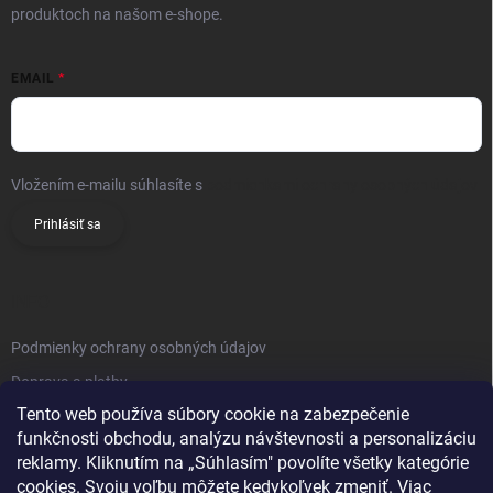
produktoch na našom e-shope.
EMAIL
Vložením e-mailu súhlasíte s
podmienkami ochrany osobných údajov
Prihlásiť sa
INFO
Podmienky ochrany osobných údajov
Doprava a platby
Tento web používa súbory cookie na zabezpečenie
Obchodné podmienky
funkčnosti obchodu, analýzu návštevnosti a personalizáciu
Reklamačný poriadok
reklamy. Kliknutím na „Súhlasím" povolíte všetky kategórie
Vrátenie tovaru
cookies. Svoju voľbu môžete kedykoľvek zmeniť. Viac