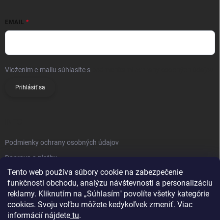
EMAIL
Vložením e-mailu súhlasíte s
podmienkami ochrany osobných údajov
Prihlásiť sa
INFO
Podmienky ochrany osobných údajov
Doprava a platby
Tento web používa súbory cookie na zabezpečenie
Obchodné podmienky
funkčnosti obchodu, analýzu návštevnosti a personalizáciu
Reklamačný poriadok
reklamy. Kliknutím na „Súhlasím" povolíte všetky kategórie
Vrátenie tovaru
cookies. Svoju voľbu môžete kedykoľvek zmeniť. Viac
informácií nájdete
tu
.
Kontakty