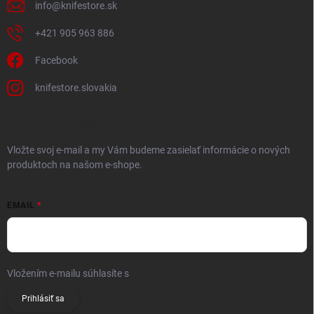
info
@
knifestore.sk
+421 905 963 886
Facebook
knifestore.slovakia
ODOBERAŤ NEWSLETTER
Vložte svoj e-mail a my Vám budeme zasielať informácie o nových
produktoch na našom e-shope.
EMAIL
Vložením e-mailu súhlasíte s
podmienkami ochrany osobných údajov
Prihlásiť sa