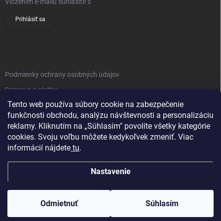
Vložením e-mailu súhlasíte s
podmienkami ochrany osobných údajov
Prihlásiť sa
INFO
Podmienky ochrany osobných údajov
Doprava a platby
Tento web používa súbory cookie na zabezpečenie
Obchodné podmienky
funkčnosti obchodu, analýzu návštevnosti a personalizáciu
Reklamačný poriadok
reklamy. Kliknutím na „Súhlasím" povolíte všetky kategórie
Vrátenie tovaru
cookies. Svoju voľbu môžete kedykoľvek zmeniť. Viac
informácií nájdete
tu
.
Kontakty
Nastavenie
Odmietnuť
Súhlasím
Copyright 2026
Knifestore
. Všetky práva vyhradené.
Upraviť nastavenie
cookies