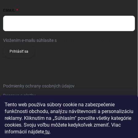
EMAIL
Vložením e-mailu súhlasíte s
podmienkami ochrany osobných údajov
Prihlásiť sa
INFO
Podmienky ochrany osobných údajov
Doprava a platby
Tento web používa súbory cookie na zabezpečenie
Obchodné podmienky
funkčnosti obchodu, analýzu návštevnosti a personalizáciu
Reklamačný poriadok
reklamy. Kliknutím na „Súhlasím" povolíte všetky kategórie
Vrátenie tovaru
cookies. Svoju voľbu môžete kedykoľvek zmeniť. Viac
informácií nájdete
tu
.
Kontakty