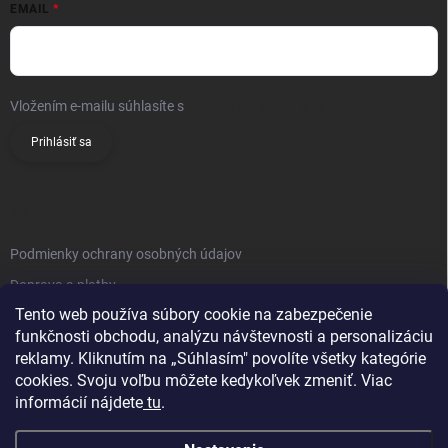
EMAIL
Vložením e-mailu súhlasíte s
podmienkami ochrany osobných údajov
Prihlásiť sa
INFO
Podmienky ochrany osobných údajov
Doprava a platby
Tento web používa súbory cookie na zabezpečenie
Obchodné podmienky
funkčnosti obchodu, analýzu návštevnosti a personalizáciu
Reklamačný poriadok
reklamy. Kliknutím na „Súhlasím" povolíte všetky kategórie
Vrátenie tovaru
cookies. Svoju voľbu môžete kedykoľvek zmeniť. Viac
informácií nájdete
tu
.
Kontakty