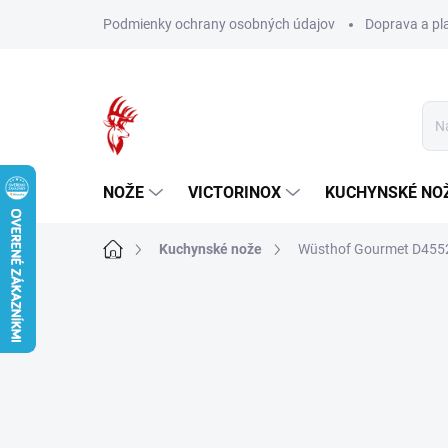
Prejsť
Podmienky ochrany osobných údajov
Doprava a pl
na
obsah
NOŽE
VICTORINOX
KUCHYNSKÉ NO
Domov
Kuchynské nože
Wüsthof Gourmet D4552 –