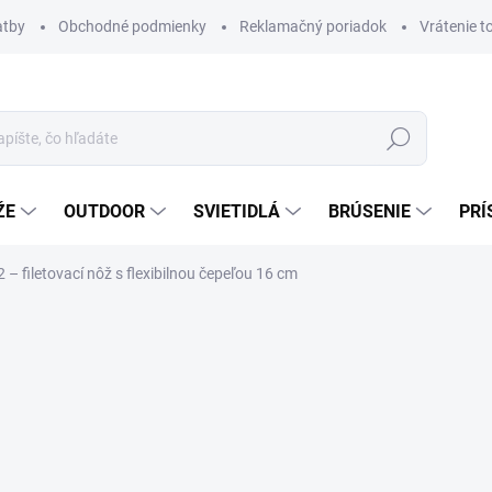
atby
Obchodné podmienky
Reklamačný poriadok
Vrátenie t
Hľadať
ŽE
OUTDOOR
SVIETIDLÁ
BRÚSENIE
PRÍ
 filetovací nôž s flexibilnou čepeľou 16 cm