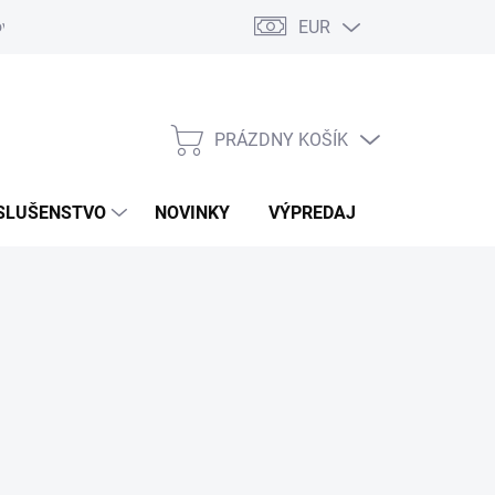
EUR
ovaru
Kontakty
PRÁZDNY KOŠÍK
NÁKUPNÝ
KOŠÍK
SLUŠENSTVO
NOVINKY
VÝPREDAJ
ZNAČKY