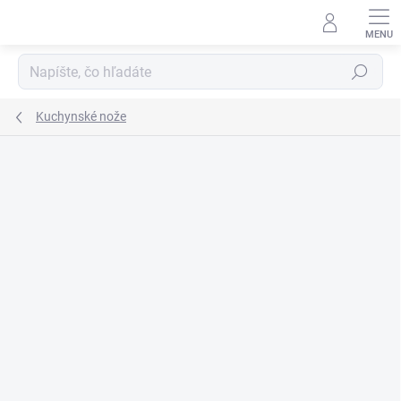
Prejsť
na
obsah
Hľadať
Kuchynské nože