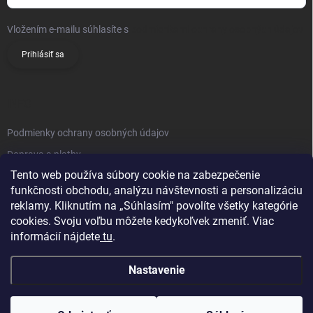
Vložením e-mailu súhlasíte s
podmienkami ochrany osobných údajov
Prihlásiť sa
INFO
Podmienky ochrany osobných údajov
Doprava a platby
Tento web používa súbory cookie na zabezpečenie
Obchodné podmienky
funkčnosti obchodu, analýzu návštevnosti a personalizáciu
Reklamačný poriadok
reklamy. Kliknutím na „Súhlasím" povolíte všetky kategórie
Vrátenie tovaru
cookies. Svoju voľbu môžete kedykoľvek zmeniť. Viac
informácií nájdete
tu
.
Kontakty
Nastavenie