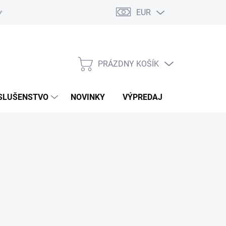
EUR
ovaru
Kontakty
PRÁZDNY KOŠÍK
NÁKUPNÝ
KOŠÍK
SLUŠENSTVO
NOVINKY
VÝPREDAJ
ZNAČKY