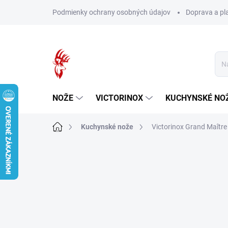
Prejsť
Podmienky ochrany osobných údajov
Doprava a pl
na
obsah
NOŽE
VICTORINOX
KUCHYNSKÉ NO
Domov
Kuchynské nože
Victorinox Grand Maîtr