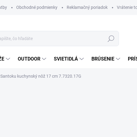
atby
Obchodné podmienky
Reklamačný poriadok
Vrátenie t
Hľadať
ŽE
OUTDOOR
SVIETIDLÁ
BRÚSENIE
PRÍ
e Santoku kuchynský nôž 17 cm 7.7320.17G