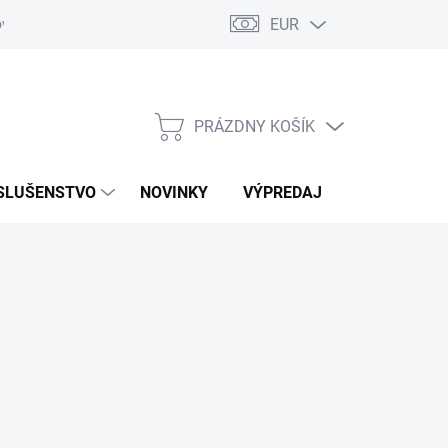
EUR
ovaru
Kontakty
PRÁZDNY KOŠÍK
NÁKUPNÝ
KOŠÍK
SLUŠENSTVO
NOVINKY
VÝPREDAJ
ZNAČKY