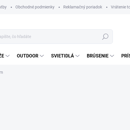
atby
Obchodné podmienky
Reklamačný poriadok
Vrátenie t
Hľadať
ŽE
OUTDOOR
SVIETIDLÁ
BRÚSENIE
PRÍ
cm