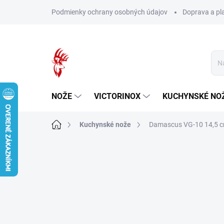
Prejsť
Podmienky ochrany osobných údajov
Doprava a pl
na
obsah
NOŽE
VICTORINOX
KUCHYNSKÉ NO
Domov
Kuchynské nože
Damascus VG-10 14,5 