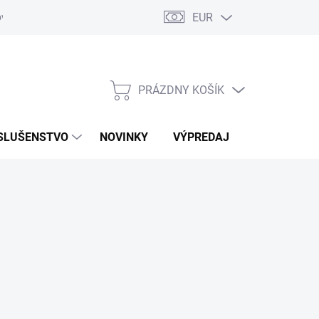
EUR
ovaru
Kontakty
PRÁZDNY KOŠÍK
NÁKUPNÝ
KOŠÍK
SLUŠENSTVO
NOVINKY
VÝPREDAJ
ZNAČKY