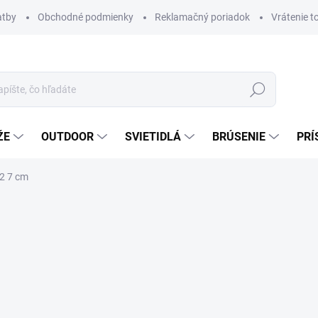
atby
Obchodné podmienky
Reklamačný poriadok
Vrátenie t
Hľadať
ŽE
OUTDOOR
SVIETIDLÁ
BRÚSENIE
PRÍ
2 7 cm