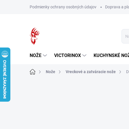
Prejsť
Podmienky ochrany osobných údajov
Doprava a pl
na
obsah
NOŽE
VICTORINOX
KUCHYNSKÉ NO
Domov
Nože
Vreckové a zatváracie nože
D