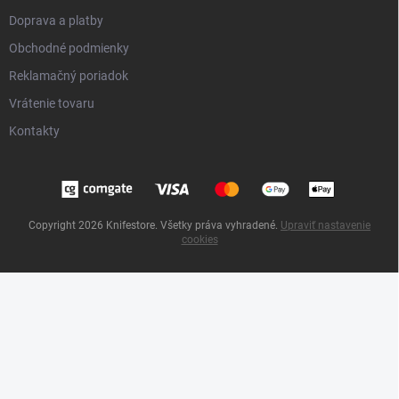
Doprava a platby
Obchodné podmienky
Reklamačný poriadok
Vrátenie tovaru
Kontakty
Copyright 2026
Knifestore
. Všetky práva vyhradené.
Upraviť nastavenie
cookies